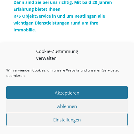
Dann sind Sie bei uns richtig. Mit bald 20 Jahren
Erfahrung bietet Ihnen
R+S ObjektService in und um Reutlingen alle
wichtigen Dienstleistungen rund um Ihre
Immobilie.
„Wir sorgen dafür, dass bei Ihnen alles
Cookie-Zustimmung
sauber ist. “
verwalten
Wir verwenden Cookies, um unsere Website und unseren Service zu
optimieren.
Akzeptieren
DIGITALE
QUALITÄTSSICHERUNG
Ablehnen
Einstellungen
Mit Hilfe digitaler Checklisten garantieren wir die