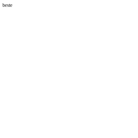
beste