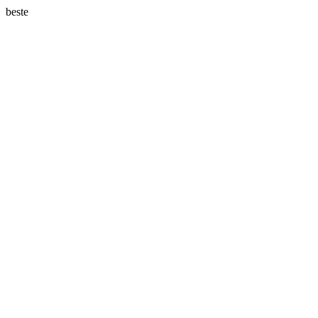
beste