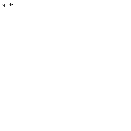
spiele