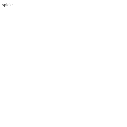
spiele