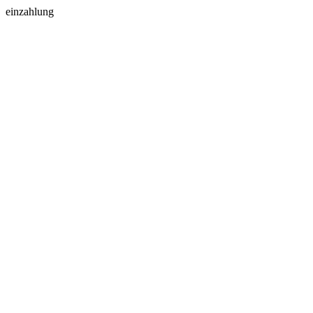
einzahlung