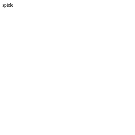
spiele