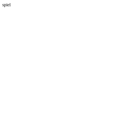
spiel