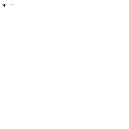
spiele